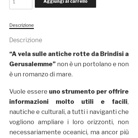
Aggiungi al carrello
vela
sulle
antiche
Descrizione
rotte
da
Descrizione
Brindisi
a
“A vela sulle antiche rotte da Brindisi a
Gerusalemme
Gerusalemme”
non è un portolano e non
quantità
è un romanzo di mare.
Vuole essere
uno strumento per offrire
informazioni molto utili e facili
,
nautiche e culturali, a tutti i naviganti che
vogliono ampliare i loro orizzonti, non
necessariamente oceanici, ma ancor più