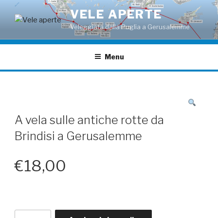
Salta
VELE APERTE
al
Veleggiata dalla Puglia a Gerusalemme
contenuto
Menu
A vela sulle antiche rotte da
Brindisi a Gerusalemme
€
18,00
A